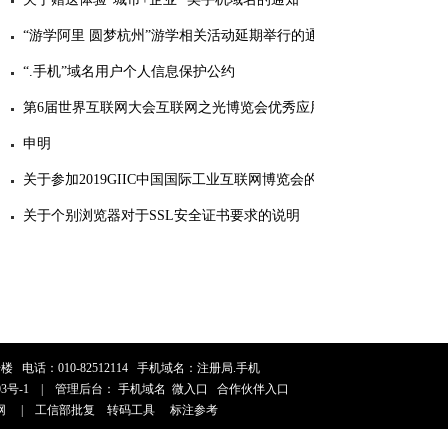
“游学阿里 圆梦杭州”游学相关活动延期举行的通知
“.手机”域名用户个人信息保护公约
第6届世界互联网大会互联网之光博览会优秀应用征集
申明
关于参加2019GIIC中国国际工业互联网博览会的通知
关于个别浏览器对于SSL安全证书要求的说明
号楼
电话：010-82512114
手机域名：注册局.手机
03号-1
|
管理后台：
手机域名
微入口
合作伙伴入口
网
|
工信部批复
转码工具
标注参考